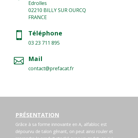
l
Edrolles
l
02210 BILLY SUR OURCQ
e
FRANCE
s
*
Téléphone

03 23 711 895
Mail

contact@prefacat.fr
PRÉSENTATION
Grâce à sa forme innovante en A, alfabloc est
dépourvu de talon gênant, on peut ainsi rouler et