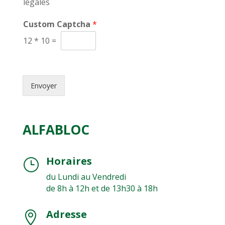
légales
m
e
Custom Captcha
*
n
t
12
*
10
=
d
e
s
d
Envoyer
o
n
n
é
ALFABLOC
e
s
p
e
Horaires
}
r
du Lundi au Vendredi
s
de 8h à 12h et de 13h30 à 18h
o
n
n
Adresse

e