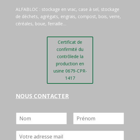
ALFABLOC : stockage en vrac, case à sel, stockage
de déchets, agrégats, engrais, compost, bois, verre,
céréales, boue, ferraille…
Certificat de
confirmité du
contrôlede la
production en
usine 0679-CPR-
1417
NOUS CONTACTER
N
o
P
N
m
r
o
E
*
é
m
m