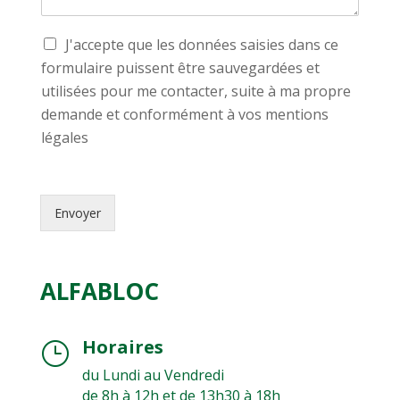
n
x
u
t
à
r
o
T
s
J'accepte que les données saisies dans ce
f
r
r
t
a
formulaire puissent être sauvegardées et
M
a
o
c
utilisées pour me contacter, suite à ma propre
e
i
c
e
s
t
demande et conformément à vos mentions
k
d
s
e
e
i
légales
a
m
r
s
g
e
*
p
e
n
o
*
t
n
Envoyer
d
i
e
b
s
l
d
e
ALFABLOC
o
*
n
n
Horaires
é
}
e
du Lundi au Vendredi
s
de 8h à 12h et de 13h30 à 18h
p