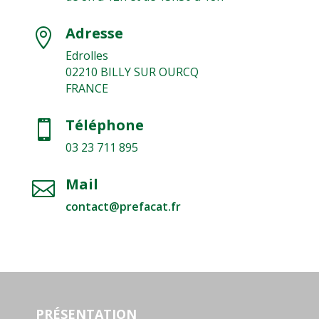
e
r
Adresse

s
Edrolles
o
n
02210 BILLY SUR OURCQ
n
FRANCE
e
l
Téléphone

l
e
03 23 711 895
s
*
Mail

contact@prefacat.fr
PRÉSENTATION